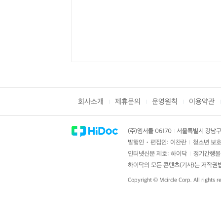
회사소개
제휴문의
운영원칙
이용약관
|
|
|
|
(주)엠서클 06170
서울특별시 강남구 
|
발행인・편집인: 이찬란
청소년 보호
|
인터넷신문 제호: 하이닥
정기간행물 
|
하이닥의 모든 콘텐츠(기사)는 저작권법의
Copyright ©
Mcircle Corp.
All rights r