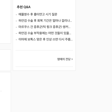
추천 Q&A
매몰쌍수 후 흉터연고 시기 질문
하안검 수술 후 회복 기간은 얼마나 걸리나요?
마르쿠스 건 증후군(턱 윙크 증후군) 쌍커풀 수술 가능 여부
하안검 수술 부작용에는 어떤 것들이 있을까요?
이마에 보톡스 맞은 후 인상 쓰면 다시 주름이 생길까요?
명예의 전당 >