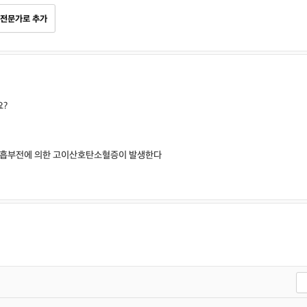
전문가로 추가
요?
 호흡부전에 의한 고이산호탄소혈증이 발생한다