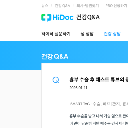
뉴스
건강 Q&A
의사·병원찾기
PRO 신청하기
|
|
|
건강Q&A
하이닥 질문하기
성 상담
건강 상담
흉부 수술 후 체스트 튜브의
2026.01.11
수술
,
폐/기관지
,
흉
SMART TAG :
흉부 수술을 받고 나서 가슴 옆으로 관
이 관이 단순히 피만 빼주는 건지 아니