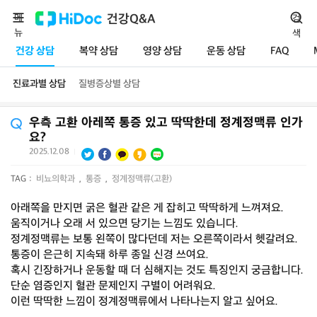
메
건강Q&A
검
뉴
색
건강 상담
복약 상담
영양 상담
운동 상담
FAQ
진료과별 상담
질병증상별 상담
우측 고환 아레쪽 통증 있고 딱딱한데 정계정맥류 인가
요?
2025.12.08
|
TAG :
비뇨의학과
,
통증
,
정계정맥류(고환)
아래쪽을 만지면 굵은 혈관 같은 게 잡히고 딱딱하게 느껴져요.
움직이거나 오래 서 있으면 당기는 느낌도 있습니다.
정계정맥류는 보통 왼쪽이 많다던데 저는 오른쪽이라서 헷갈려요.
통증이 은근히 지속돼 하루 종일 신경 쓰여요.
혹시 긴장하거나 운동할 때 더 심해지는 것도 특징인지 궁금합니다.
단순 염증인지 혈관 문제인지 구별이 어려워요.
이런 딱딱한 느낌이 정계정맥류에서 나타나는지 알고 싶어요.