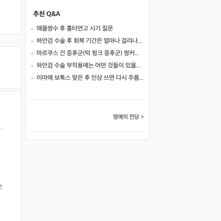
추천 Q&A
매몰쌍수 후 흉터연고 시기 질문
하안검 수술 후 회복 기간은 얼마나 걸리나요?
마르쿠스 건 증후군(턱 윙크 증후군) 쌍커풀 수술 가능 여부
하안검 수술 부작용에는 어떤 것들이 있을까요?
이마에 보톡스 맞은 후 인상 쓰면 다시 주름이 생길까요?
명예의 전당 >
눈