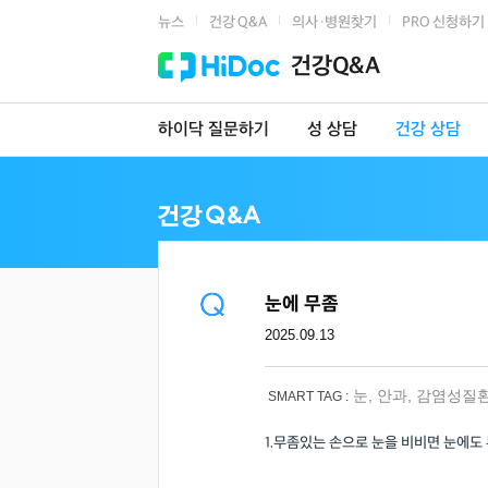
뉴스
건강 Q&A
의사·병원찾기
PRO 신청하기
|
|
|
건강Q&A
하이닥 질문하기
성 상담
건강 상담
눈에 무좀
2025.09.13
눈
,
안과
,
감염성질
SMART TAG :
1.무좀있는 손으로 눈을 비비면 눈에도