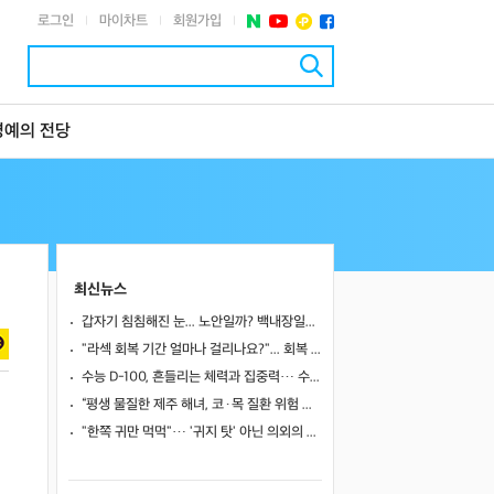
로그인
마이차트
회원가입
|
|
|
명예의 전당
최신뉴스
갑자기 침침해진 눈... 노안일까? 백내장일까?
"라섹 회복 기간 얼마나 걸리나요?"... 회복 과정과 일상 복귀 시점
수능 D-100, 흔들리는 체력과 집중력… 수험생 영양 관리 어떻게 할까
“평생 물질한 제주 해녀, 코·목 질환 위험 높았다”… 10년 추적 연구 결과
"한쪽 귀만 먹먹"… '귀지 탓' 아닌 의외의 원인 4가지