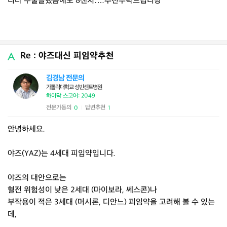
니다 수술을했음에도 8센치….추천부탁드립니당
Re : 야즈대신 피임약추천
김경남 전문의
가톨릭대학교 성빈센트병원
하이닥 스코어: 2049
전문가동의
답변추천
0
1
|
안녕하세요.
야즈(YAZ)는 4세대 피임약입니다.
야즈의 대안으로는
혈전 위험성이 낮은 2세대 (마이보라, 쎄스콘)나
부작용이 적은 3세대 (머시론, 디안느) 피임약을 고려해 볼 수 있는
데,