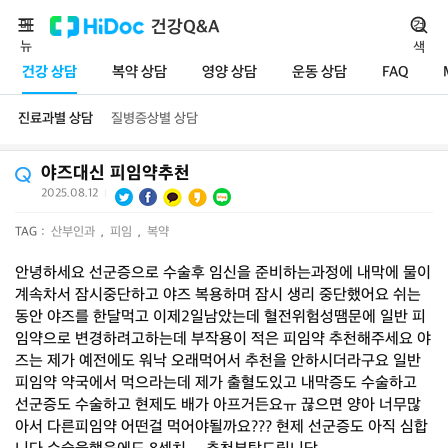
메
건강Q&A
검
뉴
색
건강 상담
복약 상담
영양 상담
운동 상담
FAQ
진료과별 상담
질병증상별 상담
야즈대신 피임약추천
2025.08.12
|
TAG :
산부인과
,
피임
,
복약
안녕하세요 선군증으로 수술후 임신을 준비하는과정에 내막에 물이
계속차서 잠시중단하고 야즈 복용하며 잠시 생리 중단했어요 쉬는
동안 야즈를 한달먹고 이제2일남았는데 혈전위험성땜문에 일반 피
임약으로 변경하려고하는데 부작용이 적은 피임약 추천해주세요 야
즈는 제가 예전에도 워낙 오래먹어서 추천을 안하시더라구요 일반
피임약 약국에서 먹으라는데 제가 출혈도있고 내막증도 수술하고
선군증도 수술하고 현제도 배가 아프거든요ㅠ 끊으면 양아 너무많
아서 다른피임약 어떤걸 먹어야될까요??? 현제 선군증도 아직 심합