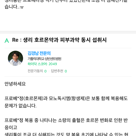
생리통은 프로베라정 먹기 전부터 있었긴한데 조금 더 심해진거같
습니다..ㅠ
Re : 생리 호르몬약과 피부과약 동시 섭취시
김경남 전문의
가톨릭대학교 성빈센트병원
하이닥 스코어: 2049
전문가동의
답변추천
0
0
|
안녕하세요
프로베*정(호르몬제)과 모노독시엠(항생제)은 보통 함께 복용해도
문제가 없습니다.
프로베*정 복용 중 나타나는 소량의 출혈은 호르몬 변화로 인한 반
응이고
생리통이 조금 더 심해지는 것도 약 복용 초기에 나타날 수 있는 현