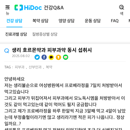
메
건강Q&A
검
뉴
색
건강 상담
복약 상담
영양 상담
운동 상담
FAQ
진료과별 상담
질병증상별 상담
생리 호르몬약과 피부과약 동시 섭취시
2025.08.02
|
TAG :
피부과
,
산부인과
,
복약
안녕하세요
저는 생리불순으로 여성병원에서 프로베라정을 7일치 처방받아서
먹고있습니다
그리고 피부가 뒤집어져서 피부과에서 모노독시엠을 처방받아서 이
것도 같이 먹고있는데 같이 먹어도 될지 궁금합니다
그리고 제가 프로베라정을 하루 한알씩 지금 3알째 먹고 4알이 남았
는데 부정출혈이라기엔 많고 생리라기엔 적은 피가 나옵니다.. 정상
일까요..?