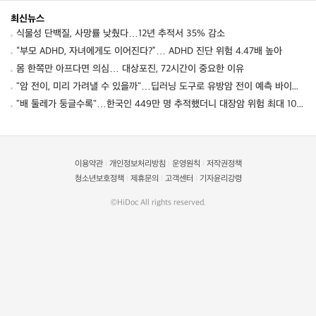
최신뉴스
식물성 단백질, 사망률 낮췄다…12년 추적서 35% 감소
“부모 ADHD, 자녀에게도 이어진다?”… ADHD 진단 위험 4.47배 높아
몸 한쪽만 아프다면 의심… 대상포진, 72시간이 중요한 이유
"암 전이, 미리 가려낼 수 있을까"…딥러닝 도구로 유방암 전이 예측 바이오마커 찾았다
"배 둘레가 둥글수록"…한국인 449만 명 추적했더니 대장암 위험 최대 10% 이상 높았다
이용약관
개인정보처리방침
운영원칙
저작권정책
|
|
|
청소년보호정책
제휴문의
고객센터
기자윤리강령
|
|
|
©HiDoc All rights reserved.