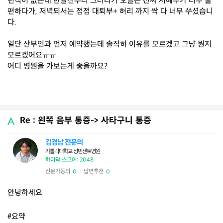
던적이 없는데 한달전부터 그러다가 오늘은 진짜 서혜부가 너무 불
편하다가, 저녁되서는 점점 대퇴부+ 허리 까지 싹 다 너무 쑤셨습니
다.
일단 산부인과 먼저 예약했는데 솔직히 이유를 모르겠고 그냥 뭔지
모르겠어요ㅠㅠ
어디 병원을 가보는게 좋을까요?
Re : 왼쪽 음부 통증-> 사타구니 통증
김경남 전문의
가톨릭대학교 성빈센트병원
하이닥 스코어: 2048
전문가동의
답변추천
0
0
|
안녕하세요
#요약