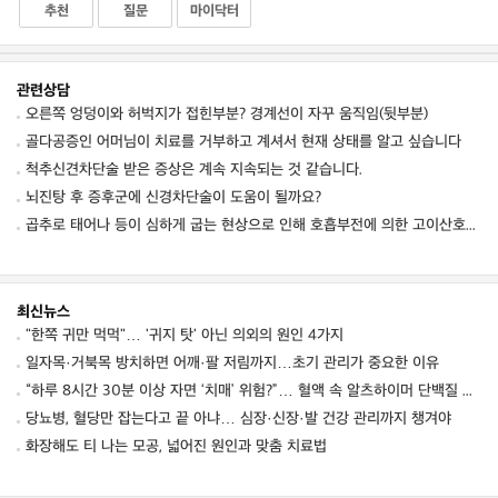
추천
질문
마이닥터
관련상담
오른쪽 엉덩이와 허벅지가 접힌부분? 경계선이 자꾸 움직임(뒷부분)
골다공증인 어머님이 치료를 거부하고 계셔서 현재 상태를 알고 싶습니다
척추신견차단술 받은 증상은 계속 지속되는 것 같습니다.
뇌진탕 후 증후군에 신경차단술이 도움이 될까요?
곱추로 태어나 등이 심하게 굽는 현상으로 인해 호흡부전에 의한 고이산호탄소혈증이 발생한다
최신뉴스
"한쪽 귀만 먹먹"… '귀지 탓' 아닌 의외의 원인 4가지
일자목·거북목 방치하면 어깨·팔 저림까지…초기 관리가 중요한 이유
“하루 8시간 30분 이상 자면 ‘치매’ 위험?”… 혈액 속 알츠하이머 단백질 늘었다
당뇨병, 혈당만 잡는다고 끝 아냐… 심장·신장·발 건강 관리까지 챙겨야
화장해도 티 나는 모공, 넓어진 원인과 맞춤 치료법