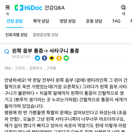
메
건강Q&A
검
뉴
색
건강 상담
복약 상담
영양 상담
운동 상담
FAQ
진료과별 상담
질병증상별 상담
왼쪽 음부 통증-> 사타구니 통증
2025.07.03
|
TAG :
신경과
,
정형외과
,
근육통
안녕하세요! 약 한달 전부터 왼쪽 음부 (겉에) 팬티라인쪽 그 편이 간
헐적으로 욱씬 거렸었는데(가끔 오른쪽도) 그러다가 왼쪽 음부,사타
구니가 불편하다 + 치골쪽 밑에까지 왼쪽이 통증이 간헐적으로 생
기고 (뾰루지 생기려는 곳 누르는거처럼) 간헐적으로 통증이 세개가
돌아가며 있었습니다.
병원에 한 번 가봤을땐 특별히 문제는 없어보인다고 하셨는데 (초음
파 안함) , 오늘은 그냥 왼쪽 사타구니쪽이 너무너무 아프더라구요,
제가 살이 쪘다가 빠지고 있어서 속옷이 딱맞기도 한데 이렇게 아팠