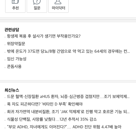
추천
질문
마이닥터
관련상담
항생제 복용 후 설사가 생기면 부작용인가요?
위장약질문
밖에 온도가 37도면 당뇨/B형 간염으로 약 먹고 있는 64세의 경우에는 컨디션 저하를 동
임신 가능성
콘돔사용
최신뉴스
드문 혈액·신장질환 aHUS 환자, 뇌증·심근병증 겹쳤지만…조기 보체억제치료로 신경학적 회복 보여
푹 자도 피곤하다면? ‘비타민 D 부족’ 확인해야
희귀 자가면역 내분비질환, 조기 'JAK 억제제'로 진행 막고 호르몬 기능 되살렸다
식물성 단백질, 사망률 낮췄다…12년 추적서 35% 감소
“부모 ADHD, 자녀에게도 이어진다?”… ADHD 진단 위험 4.47배 높아