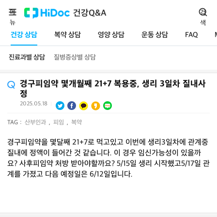
메
건강Q&A
검
뉴
색
건강 상담
복약 상담
영양 상담
운동 상담
FAQ
진료과별 상담
질병증상별 상담
경구피임약 몇개월째 21+7 복용중, 생리 3일차 질내사
정
2025.05.18
|
TAG :
산부인과
,
피임
,
복약
경구피임약을 몇달째 21+7로 먹고있고 이번에 생리3일차에 관계중
질내에 정액이 들어간 것 같습니다. 이 경우 임신가능성이 있을까
요? 사후피임약 처방 받아야할까요? 5/15일 생리 시작했고5/17일 관
계를 가졌고 다음 예정일은 6/12일입니다.