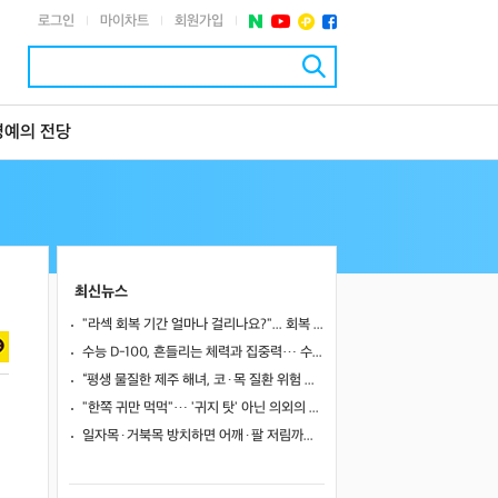
로그인
마이차트
회원가입
|
|
|
명예의 전당
최신뉴스
"라섹 회복 기간 얼마나 걸리나요?"... 회복 과정과 일상 복귀 시점
수능 D-100, 흔들리는 체력과 집중력… 수험생 영양 관리 어떻게 할까
“평생 물질한 제주 해녀, 코·목 질환 위험 높았다”… 10년 추적 연구 결과
"한쪽 귀만 먹먹"… '귀지 탓' 아닌 의외의 원인 4가지
일자목·거북목 방치하면 어깨·팔 저림까지…초기 관리가 중요한 이유