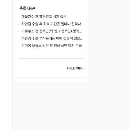
추천 Q&A
매몰쌍수 후 흉터연고 시기 질문
하안검 수술 후 회복 기간은 얼마나 걸리나요?
마르쿠스 건 증후군(턱 윙크 증후군) 쌍커풀 수술 가능 여부
하안검 수술 부작용에는 어떤 것들이 있을까요?
이마에 보톡스 맞은 후 인상 쓰면 다시 주름이 생길까요?
명예의 전당 >