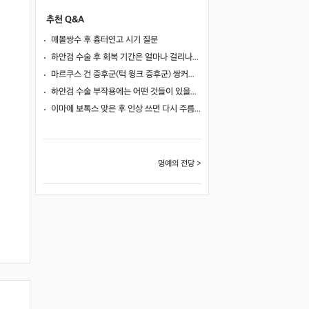
추천 Q&A
매몰쌍수 후 흉터연고 시기 질문
하안검 수술 후 회복 기간은 얼마나 걸리나요?
마르쿠스 건 증후군(턱 윙크 증후군) 쌍커풀 수술 가능 여부
하안검 수술 부작용에는 어떤 것들이 있을까요?
이마에 보톡스 맞은 후 인상 쓰면 다시 주름이 생길까요?
명예의 전당 >