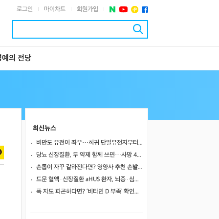
로그인
마이차트
회원가입
|
|
|
명예의 전당
최신뉴스
비만도 유전이 좌우…희귀 단일유전자부터 치료 표적까지
당뇨 신장질환, 두 약제 함께 쓰면…사망 46%·신장사건 27% 줄였다
손톱이 자꾸 갈라진다면? 영양사 추천 손발톱 강화 음식 5가지
드문 혈액·신장질환 aHUS 환자, 뇌증·심근병증 겹쳤지만…조기 보체억제치료로 신경학적 회복 보여
푹 자도 피곤하다면? ‘비타민 D 부족’ 확인해야