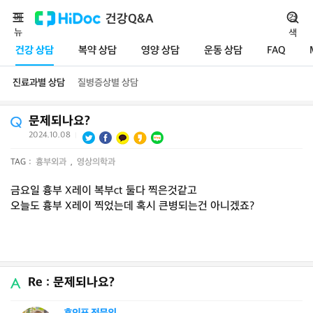
메
건강Q&A
검
뉴
색
건강 상담
복약 상담
영양 상담
운동 상담
FAQ
진료과별 상담
질병증상별 상담
문제되나요?
2024.10.08
|
TAG :
흉부외과
,
영상의학과
금요일 흉부 X레이 복부ct 둘다 찍은것같고
오늘도 흉부 X레이 찍었는데 혹시 큰병되는건 아니겠죠?
Re : 문제되나요?