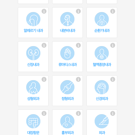
알레르기 내과
내분비내과
순환기내과
신장내과
류마티스내과
혈액종양내과
성형외과
정형외과
신경외과
대장항문
흉부외과
외과