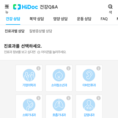
메
건강Q&A
검
뉴
색
건강 상담
복약 상담
영양 상담
운동 상담
FAQ
진료과별 상담
질병증상별 상담
진료과를 선택하세요.
진료과 정보를 보고 싶다면
아이콘을 눌러주세요.
가정의학과
소아청소년과
이비인후과
소화기내과
호흡기내과
감염내과