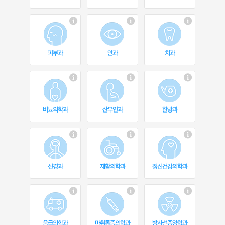
피부과
안과
치과
비뇨의학과
산부인과
한방과
신경과
재활의학과
정신건강의학과
응급의학과
마취통증의학과
방사선종양학과