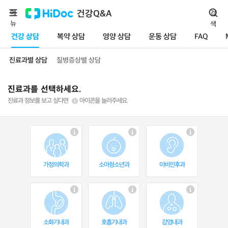
메
건강Q&A
검
뉴
색
건강 상담
복약 상담
영양 상담
운동 상담
FAQ
진료과별 상담
질병증상별 상담
진료과를 선택하세요.
진료과 정보를 보고 싶다면
아이콘을 눌러주세요.
가정의학과
소아청소년과
이비인후과
소화기내과
호흡기내과
감염내과