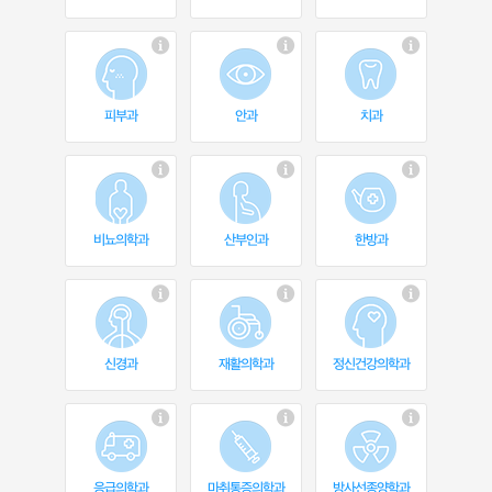
피부과
안과
치과
비뇨의학과
산부인과
한방과
신경과
재활의학과
정신건강의학과
응급의학과
마취통증의학과
방사선종양학과