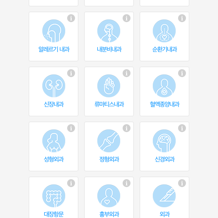
알레르기 내과
내분비내과
순환기내과
신장내과
류마티스내과
혈액종양내과
성형외과
정형외과
신경외과
대장항문
흉부외과
외과