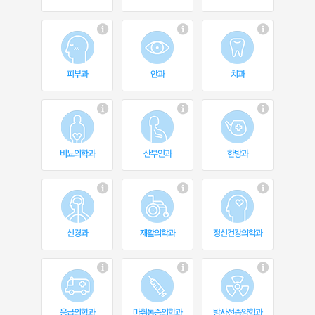
피부과
안과
치과
비뇨의학과
산부인과
한방과
신경과
재활의학과
정신건강의학과
응급의학과
마취통증의학과
방사선종양학과