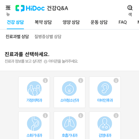
메
건강Q&A
검
뉴
색
건강 상담
복약 상담
영양 상담
운동 상담
FAQ
진료과별 상담
질병증상별 상담
진료과를 선택하세요.
진료과 정보를 보고 싶다면
아이콘을 눌러주세요.
가정의학과
소아청소년과
이비인후과
소화기내과
호흡기내과
감염내과