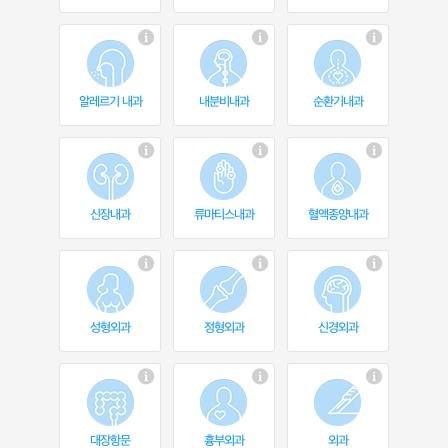
알레르기 내과
내분비내과
순환기내과
신장내과
류마티스내과
혈액종양내과
성형외과
정형외과
신경외과
대장항문
흉부외과
외과