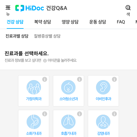
메
건강Q&A
검
뉴
색
건강 상담
복약 상담
영양 상담
운동 상담
FAQ
진료과별 상담
질병증상별 상담
진료과를 선택하세요.
진료과 정보를 보고 싶다면
아이콘을 눌러주세요.
가정의학과
소아청소년과
이비인후과
소화기내과
호흡기내과
감염내과