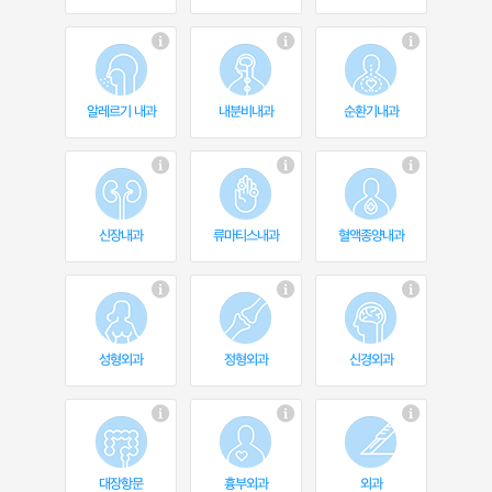
알레르기 내과
내분비내과
순환기내과
신장내과
류마티스내과
혈액종양내과
성형외과
정형외과
신경외과
대장항문
흉부외과
외과