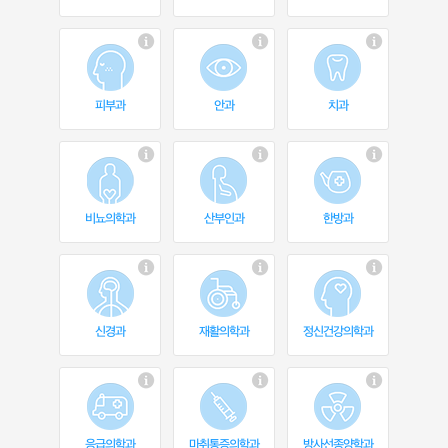
피부과
안과
치과
비뇨의학과
산부인과
한방과
신경과
재활의학과
정신건강의학과
응급의학과
마취통증의학과
방사선종양학과