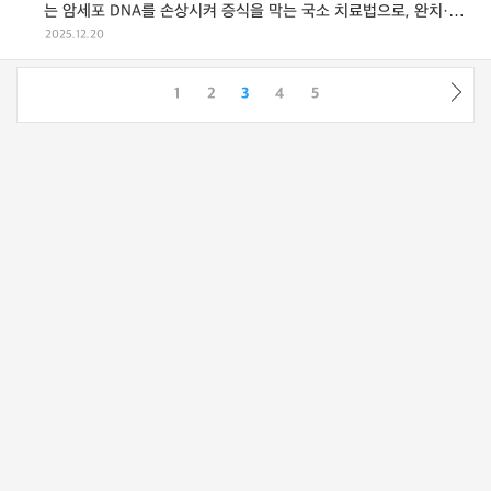
는 암세포 DNA를 손상시켜 증식을 막는 국소 치료법으로, 완치·재
발 방지&midd ...
2025.12.20
1
2
3
4
5