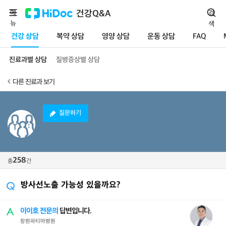
메
건강Q&A
검
뉴
색
건강 상담
복약 상담
영양 상담
운동 상담
FAQ
진료과별 상담
질병증상별 상담
다른 진료과 보기
질문하기
258
총
건
방사선노출 가능성 있을까요?
이이호 전문의
답변입니다.
창원파티마병원