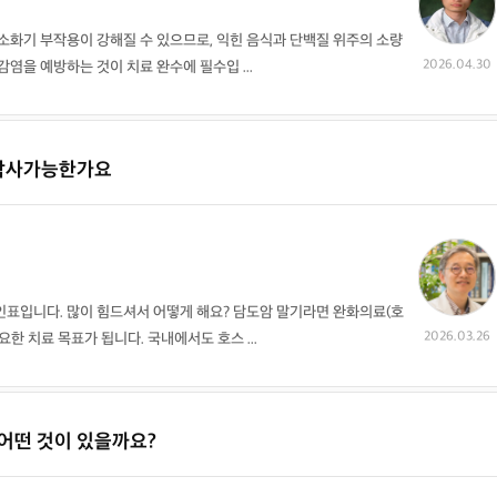
소화기 부작용이 강해질 수 있으므로, 익힌 음식과 단백질 위주의 소량
2026.04.30
염을 예방하는 것이 치료 완수에 필수입 ...
의사 답변왕
약사 답변왕
홍인표 전문의
김민한 약사
락사가능한가요
닥터홍가정의학과의원
시원약국
-
-
김경남 전문의
가톨릭대학교 성빈센트병원
-
이이호 전문의
인표입니다. 많이 힘드셔서 어떻게 해요? 담도암 말기라면 완화의료(호
창원파티마병원
-
2026.03.26
요한 치료 목표가 됩니다. 국내에서도 호스 ...
어떤 것이 있을까요?