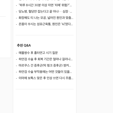
“하루 8시간 30분 이상 자면 ‘치매’ 위험?”… 혈액 속 알츠하이머 단백질 늘었다
당뇨병, 혈당만 잡는다고 끝 아냐… 심장·신장·발 건강 관리까지 챙겨야
화장해도 티 나는 모공, 넓어진 원인과 맞춤 치료법
온몸이 쑤시는 섬유근육통, 원인은 ‘뇌’였다… 250만 명 연구로 첫 입증
추천 Q&A
매몰쌍수 후 흉터연고 시기 질문
하안검 수술 후 회복 기간은 얼마나 걸리나요?
마르쿠스 건 증후군(턱 윙크 증후군) 쌍커풀 수술 가능 여부
하안검 수술 부작용에는 어떤 것들이 있을까요?
이마에 보톡스 맞은 후 인상 쓰면 다시 주름이 생길까요?