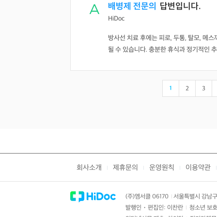
배병제 전문의
답변입니다.
HiDoc
방사선 치료 후에는 피로, 두통, 탈모, 메
될 수 있습니다. 충분한 휴식과 정기적인 
1
2
3
회사소개
제휴문의
운영원칙
이용약관
|
|
|
|
(주)엠서클 06170
서울특별시 강남구 
|
발행인・편집인: 이찬란
청소년 보호
|