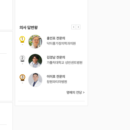
의사 답변왕
약사 답변왕
홍인표 전문의
김민한 약사
닥터홍가정의학과의원
시원약국
-
-
김경남 전문의
가톨릭대학교 성빈센트병원
-
이이호 전문의
창원파티마병원
-
명예의 전당 >