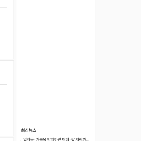
최신뉴스
일자목·거북목 방치하면 어깨·팔 저림까지…초기 관리가 중요한 이유