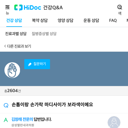
메
건강Q&A
검
뉴
색
건강 상담
복약 상담
영양 상담
운동 상담
FAQ
진료과별 상담
질병증상별 상담
다른 진료과 보기
질문하기
2604
총
건
손톱이랑 손가락 마디사이가 보라색이에요
김창래 전문의
답변입니다.
삼성열린내과의원