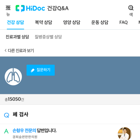
메
건강Q&A
검
뉴
색
건강 상담
복약 상담
영양 상담
운동 상담
FAQ
진료과별 상담
질병증상별 상담
다른 진료과 보기
질문하기
15050
총
건
폐 검사
손형우 전문의
답변입니다.
경희숨편한한의원