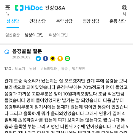
메
건강Q&A
검
뉴
색
성 상담
건강 상담
복약 상담
영양 상담
운동 상담
임신출산
남성의 고민
여성의 고민
음경골절 질문
2025.06.09
|
TAG :
비뇨기
,
남성
,
비뇨의학과
,
통증
,
발기부전
관계 도중 뚝소리가 났는지는 잘 모르겠지만 관계 후에 음경을 보니
보라색으로 되어있었습니다 음경부분에는 70%정도가 멍이 들었고
음경과 가까운 고환부분은 멍이 10원짜리모양보다 조금 작은만큼
들었습니다 멍이 들어있었지만 발기는 잘 되었습니다 다음날부터
음경뿌리부분이 발기시에는 문제가 없는데 꺾이면 통증이 있었습니
다 그리고 올록하게 뭐가 올라와있었습니다 그래서 연휴가 길어 4
일뒤에 초음파검사를 했는데 피가 보이지는 않는다고 했습니다 통
증과 올록한 부분 그리고 멍안 다친뒤 2주째 없어졌습니다 그런데 5