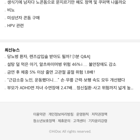
생식기에 남자다 노콘돔으로 문지르기만 해도 정액 및 쿠퍼액 나올까요
비뇨
미성년자 콘돔 구매
HPV 관련
최신뉴스
당뇨병 환자, 렌즈삽입술 받아도 될까? [1분 Q&A]
설탕 덜 먹은 아기, 알츠하이머병 위험 46%↓… 불안장애도 감소
금연 후 체중 5% 이상 줄면 고관절 골절 위험 1.8배↑
“근감소증 노인, 운동했더니…” 손·무릎 근력·보행 속도 모두 개선됐다
부모가 ADHD면 자녀 수면장애 2.47배…정신질환·사고 위험까지 넓게 높였다
이용약관
개인정보처리방침
운영원칙
저작권정책
|
|
|
청소년보호정책
제휴문의
고객센터
기자윤리강령
|
|
|
©HiDoc All rights reserved.