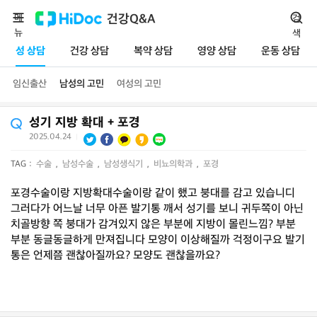
메
건강Q&A
검
뉴
색
성 상담
건강 상담
복약 상담
영양 상담
운동 상담
임신출산
남성의 고민
여성의 고민
성기 지방 확대 + 포경
2025.04.24
|
TAG :
수술
,
남성수술
,
남성생식기
,
비뇨의학과
,
포경
포경수술이랑 지방확대수술이랑 같이 했고 붕대를 감고 있습니디
그러다가 어느날 너무 아픈 발기통 깨서 성기를 보니 귀두쪽이 아닌
치골방향 쪽 붕대가 감겨있지 않은 부분에 지방이 몰린느낌? 부분
부분 동글동글하게 만져집니다 모양이 이상해질까 걱정이구요 발기
통은 언제쯤 괜찮아질까요? 모양도 괜찮을까요?