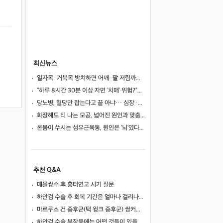
최신뉴스
일자목·거북목 방치하면 어깨·팔 저림까지…초기 관리가 중요한 이유
“하루 8시간 30분 이상 자면 ‘치매’ 위험?”… 혈액 속 알츠하이머 단백질 늘었다
당뇨병, 혈당만 잡는다고 끝 아냐… 심장·신장·발 건강 관리까지 챙겨야
화장해도 티 나는 모공, 넓어진 원인과 맞춤 치료법
온몸이 쑤시는 섬유근육통, 원인은 ‘뇌’였다… 250만 명 연구로 첫 입증
추천 Q&A
매몰쌍수 후 흉터연고 시기 질문
하안검 수술 후 회복 기간은 얼마나 걸리나요?
마르쿠스 건 증후군(턱 윙크 증후군) 쌍커풀 수술 가능 여부
하안검 수술 부작용에는 어떤 것들이 있을까요?