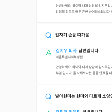
안녕하세요. 하이닥 내과 상담의 김지우입니다
감염될 정도로 매우 흔한 바이러스입니다. 대부
갑자기 손등 따가움
김지우 의사
답변입니다.
서울특별시서북병원
의사 답변왕
약사 답변왕
안녕하세요. 하이닥 내과 상담의 김지우입니
부염 입니다. 물 자체보다는 물을 만졌을 때 함
홍인표 전문의
김민한 약사
닥터홍가정의학과의원
시원약국
-
-
김경남 전문의
가톨릭대학교 성빈센트병원
-
발아현미는 현미와 다르게 소양
이이호 전문의
창원파티마병원
-