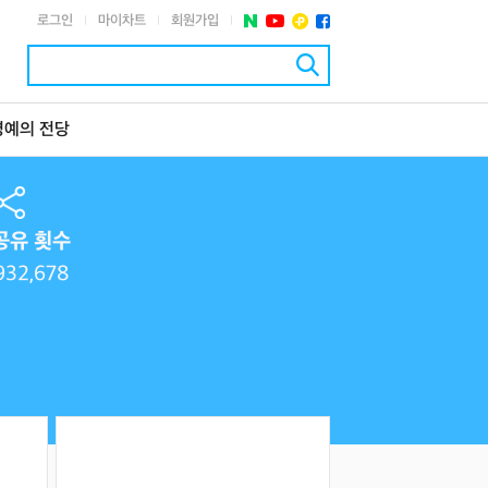
로그인
마이차트
회원가입
|
|
|
명예의 전당
공유 횟수
932,678