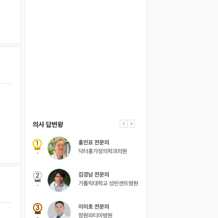
의사 답변왕
약사 답변왕
홍인표 전문의
김민한 약사
닥터홍가정의학과의원
시원약국
-
-
김경남 전문의
가톨릭대학교 성빈센트병원
-
이이호 전문의
창원파티마병원
-