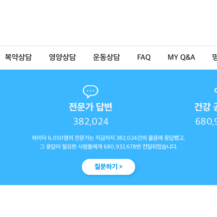
복약상담
영양상담
운동상담
FAQ
MY Q&A
전문가 답변
건강 
382,024
680,
하이닥 6,050명의 전문가는 지금까지 382,024건의 물음에 응답했고,
그 응답이 필요한 사람들에게 680,932,678번 전달되었습니다.
질문하기 >