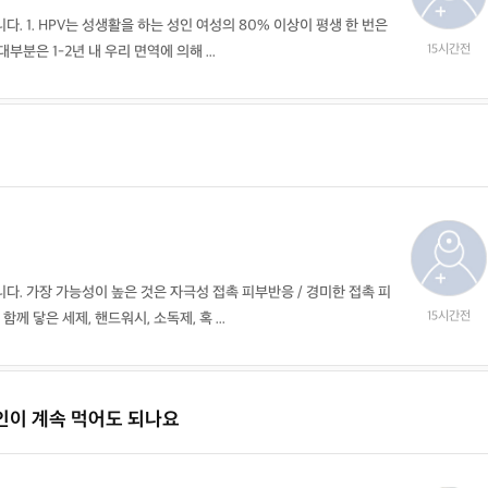
. 1. HPV는 성생활을 하는 성인 여성의 80% 이상이 평생 한 번은
15시간전
분은 1-2년 내 우리 면역에 의해 ...
의사 답변왕
약사 답변왕
다. 가장 가능성이 높은 것은 자극성 접촉 피부반응 / 경미한 접촉 피
15시간전
께 닿은 세제, 핸드워시, 소독제, 혹 ...
홍인표 전문의
김민한 약사
닥터홍가정의학과의원
시원약국
-
-
김경남 전문의
가톨릭대학교 성빈센트병원
인이 계속 먹어도 되나요
-
이이호 전문의
창원파티마병원
-