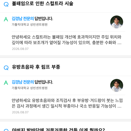
볼패임으로 인한 스컬트라 시술
김경남 전문의
답변입니다.
가톨릭대학교 성빈센트병원
안녕하세요 스컬트라는 볼패임 개선에 효과적이지만 주입 위치와
깊이에 따라 보조개가 옅어질 가능성이 있으며, 충분한 수화와 숙련
된 시술로 결절 위험은 낮지만 ...
2026.08.07
유방초음파 후 림프 부종
김경남 전문의
답변입니다.
가톨릭대학교 성빈센트병원
안녕하세요 유방초음파와 조직검사 후 부유방·겨드랑이 붓는 느낌
은 검사 과정에서 생긴 일시적 부종이나 국소 반응일 가능성이 크
며, 열감&midd ...
2026.08.07
아버지 발바닥에 거뭇거뭇한 것들 이게 뭘까요?