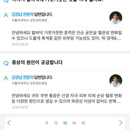
김경남 전문의
답변입니다.
가톨릭대학교 성빈센트병원
안녕하세요 발바닥 거뭇거뭇한 흔적은 단순 굳은살·혈관성 변화일
수 있으나 드물게 흑색종 같은 피부암 가능성도 있어, 색·경계&mi
...
2026.08.07
증상의 원인이 궁금합니다
김경남 전문의
답변입니다.
가톨릭대학교 성빈센트병원
안녕하세요 귀두 주변 통증은 신경 자극·피부 미세 손상·혈류 변화
등 다양한 원인으로 생길 수 있으며 외관상 이상이 없어도 반복되
...
2026.08.07
11
12
13
14
15