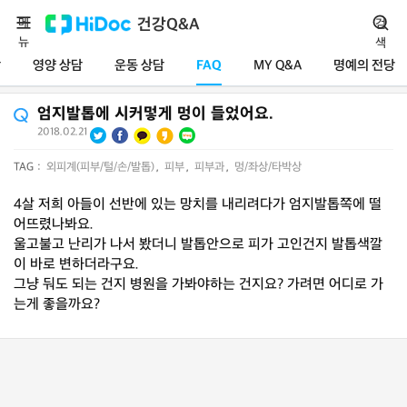
메
건강Q&A
검
뉴
색
담
영양 상담
운동 상담
FAQ
MY Q&A
명예의 전당
엄지발톱에 시커멓게 멍이 들었어요.
2018.02.21
TAG :
외피계(피부/털/손/발톱)
,
피부
,
피부과
,
멍/좌상/타박상
4살 저희 아들이 선반에 있는 망치를 내리려다가 엄지발톱쪽에 떨
어뜨렸나봐요.
울고불고 난리가 나서 봤더니 발톱안으로 피가 고인건지 발톱색깔
이 바로 변하더라구요.
그냥 둬도 되는 건지 병원을 가봐야하는 건지요? 가려면 어디로 가
는게 좋을까요?