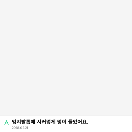
엄지발톱에 시커멓게 멍이 들었어요.
2018.02.21