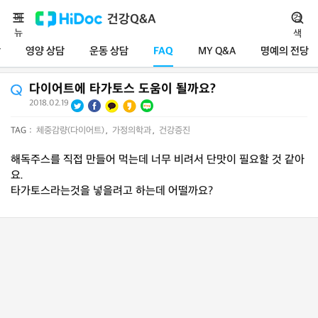
메
건강Q&A
검
뉴
색
담
영양 상담
운동 상담
FAQ
MY Q&A
명예의 전당
다이어트에 타가토스 도움이 될까요?
2018.02.19
TAG :
체중감량(다이어트)
,
가정의학과
,
건강증진
해독주스를 직접 만들어 먹는데 너무 비려서 단맛이 필요할 것 같아
요.
타가토스라는것을 넣을려고 하는데 어떨까요?