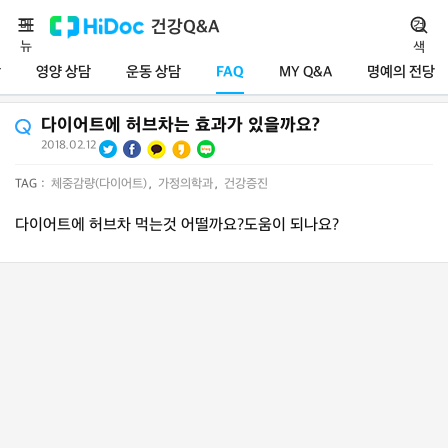
메
건강Q&A
검
뉴
색
담
영양 상담
운동 상담
FAQ
MY Q&A
명예의 전당
다이어트에 허브차는 효과가 있을까요?
2018.02.12
TAG :
체중감량(다이어트)
,
가정의학과
,
건강증진
다이어트에 허브차 먹는것 어떨까요?도움이 되나요?