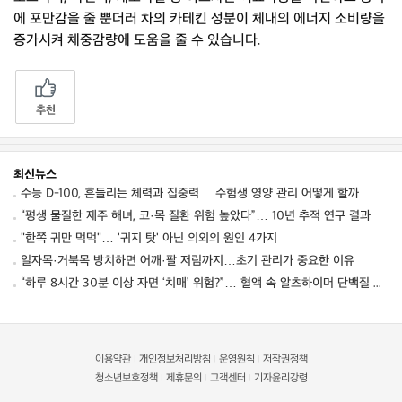
에 포만감을 줄 뿐더러 차의 카테킨 성분이 체내의 에너지 소비량을
증가시켜 체중감량에 도움을 줄 수 있습니다.
추천
최신뉴스
수능 D-100, 흔들리는 체력과 집중력… 수험생 영양 관리 어떻게 할까
“평생 물질한 제주 해녀, 코·목 질환 위험 높았다”… 10년 추적 연구 결과
"한쪽 귀만 먹먹"… '귀지 탓' 아닌 의외의 원인 4가지
일자목·거북목 방치하면 어깨·팔 저림까지…초기 관리가 중요한 이유
“하루 8시간 30분 이상 자면 ‘치매’ 위험?”… 혈액 속 알츠하이머 단백질 늘었다
이용약관
개인정보처리방침
운영원칙
저작권정책
|
|
|
청소년보호정책
제휴문의
고객센터
기자윤리강령
|
|
|