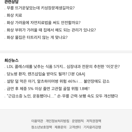
관련상담
무릎 뜨거운닿았는데 키성장문제생길까요?
화상 치료
화상 가려움에 자연치료법을 써도 안전할까요?
화상 부위가 가려울 때 집에서 해도 되는 관리가 있나요?
화상 물집은 터트리지 않는 게 맞나요?
최신뉴스
LDL 콜레스테롤 낮추는 식품 5가지... 심장내과 전문의 추천한 '이것'은?
당뇨병 환자, 렌즈삽입술 받아도 될까? [1분 Q&A]
설탕 덜 먹은 아기, 알츠하이머병 위험 46%↓… 불안장애도 감소
금연 후 체중 5% 이상 줄면 고관절 골절 위험 1.8배↑
“근감소증 노인, 운동했더니…” 손·무릎 근력·보행 속도 모두 개선됐다
이용약관
개인정보처리방침
운영원칙
저작권정책
|
|
|
청소년보호정책
제휴문의
고객센터
기자윤리강령
|
|
|