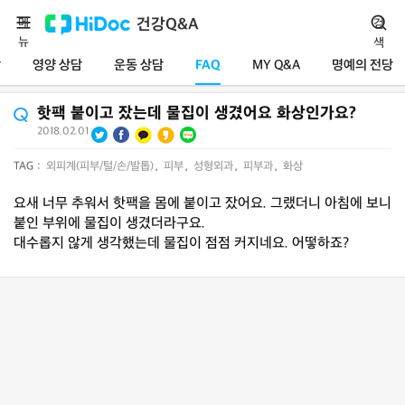
메
건강Q&A
검
뉴
색
담
영양 상담
운동 상담
FAQ
MY Q&A
명예의 전당
핫팩 붙이고 잤는데 물집이 생겼어요 화상인가요?
2018.02.01
TAG :
외피계(피부/털/손/발톱)
,
피부
,
성형외과
,
피부과
,
화상
요새 너무 추워서 핫팩을 몸에 붙이고 잤어요. 그랬더니 아침에 보니
붙인 부위에 물집이 생겼더라구요.
대수롭지 않게 생각했는데 물집이 점점 커지네요. 어떻하죠?