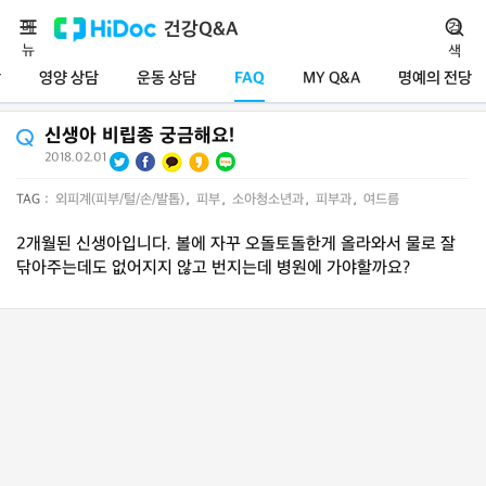
메
건강Q&A
검
뉴
색
담
영양 상담
운동 상담
FAQ
MY Q&A
명예의 전당
신생아 비립종 궁금해요!
2018.02.01
TAG :
외피계(피부/털/손/발톱)
,
피부
,
소아청소년과
,
피부과
,
여드름
2개월된 신생아입니다. 볼에 자꾸 오돌토돌한게 올라와서 물로 잘
닦아주는데도 없어지지 않고 번지는데 병원에 가야할까요?