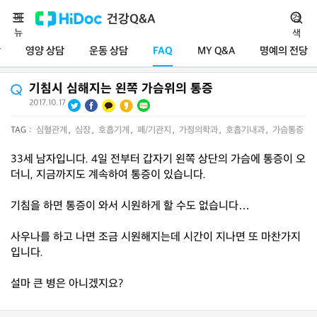
메
건강Q&A
검
뉴
색
담
영양 상담
운동 상담
FAQ
MY Q&A
명예의 전당
기침시 심해지는 왼쪽 가슴위의 통증
2017.10.17
TAG :
심혈관계
,
심장
,
호흡기계
,
폐/기관지
,
가정의학과
,
호흡기내과
,
가슴통증
33세 남자입니다. 4일 전부터 갑자기 왼쪽 상단의 가슴에 통증이 오
더니, 지금까지도 계속하여 통증이 있습니다.
기침을 하면 통증이 와서 시원하게 할 수도 없습니다…
사우나를 하고 나면 조금 시원해지는데 시간이 지나면 또 마찬가지
입니다.
설마 큰 병은 아니겠지요?