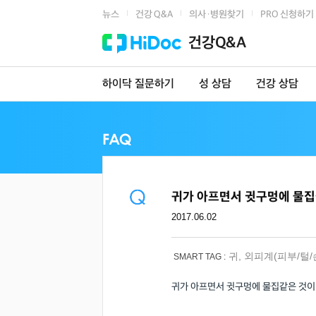
뉴스
건강 Q&A
의사·병원찾기
PRO 신청하기
|
|
|
건강Q&A
하이닥 질문하기
성 상담
건강 상담
귀가 아프면서 귓구멍에 물집
2017.06.02
귀
,
외피계(피부/털/
SMART TAG :
귀가 아프면서 귓구멍에 물집같은 것