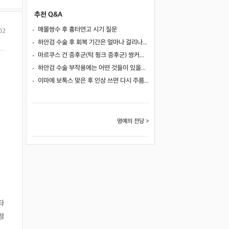
추천 Q&A
매몰쌍수 후 흉터연고 시기 질문
02
하안검 수술 후 회복 기간은 얼마나 걸리나요?
마르쿠스 건 증후군(턱 윙크 증후군) 쌍커풀 수술 가능 여부
하안검 수술 부작용에는 어떤 것들이 있을까요?
이마에 보톡스 맞은 후 인상 쓰면 다시 주름이 생길까요?
명예의 전당 >
타
정