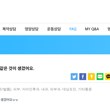
복약상담
영양상담
운동상담
FAQ
MY Q&A
같은 것이 생겼어요.
손/발톱)
,
피부
,
이비인후과
,
내과
,
피부과
,
대상포진
,
기타통증
이 생겼어요ㅠㅠ