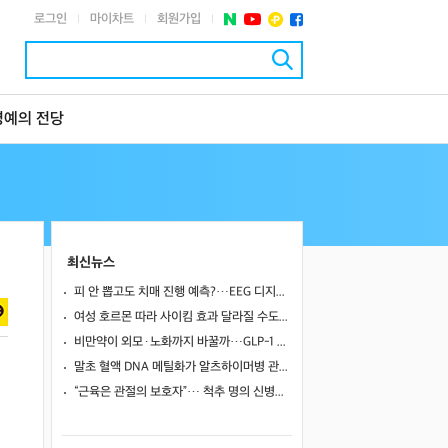
로그인
마이차트
회원가입
|
|
|
명예의 전당
최신뉴스
피 안 뽑고도 치매 진행 예측?…EEG 디지털 트윈, 기존 바이오마커만큼 정확했다
여성 호르몬 따라 사이킴 효과 달라질 수도…에스트로겐·프로게스테론이 약효·부작용 변동에 관여할 가능성
비만약이 외모·노화까지 바꿀까…GLP-1 계열의 60~80% 간지방 감소
말초 혈액 DNA 메틸화가 알츠하이머병 관련 뇌영상·인지 지표와 연관될까
“근육은 관절의 보호자”… 척추 명의 신병준 교수가 말하는 하체 근육의 힘 [평생운동연구소]