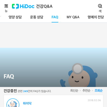
메
건강Q&A
검
뉴
색
담
영양 상담
운동 상담
FAQ
MY Q&A
명예의 전당
FAQ
최신순
추천순
조회순
건강증진
관련
건의 FAQ가 있습니다.
249
2018.02.06
하이닥