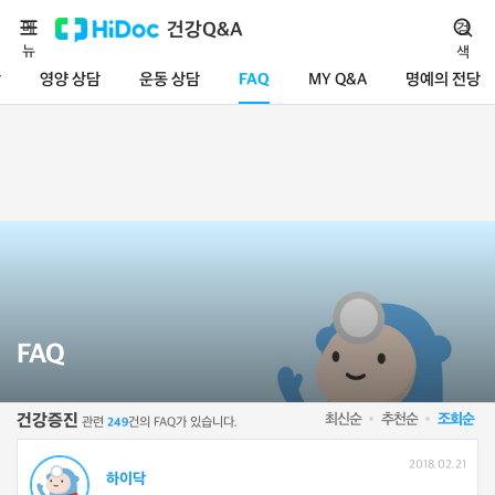
메
건강Q&A
검
뉴
색
담
영양 상담
운동 상담
FAQ
MY Q&A
명예의 전당
FAQ
최신순
추천순
조회순
건강증진
관련
건의 FAQ가 있습니다.
249
2018.02.21
하이닥