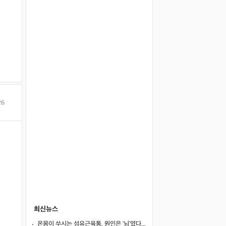
26
최신뉴스
온몸이 쑤시는 섬유근육통, 원인은 ‘뇌’였다… 250만 명 연구로 첫 입증