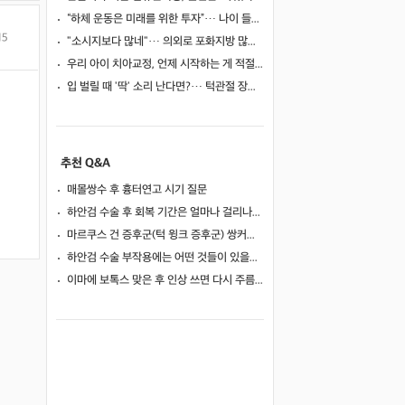
“하체 운동은 미래를 위한 투자”… 나이 들어도 움직이는 힘을 지키려면? ⑦ [평생운동연구소]
15
"소시지보다 많네"… 의외로 포화지방 많은 식품 4
우리 아이 치아교정, 언제 시작하는 게 적절할까? 성장기 교정의 적절한 타이밍
입 벌릴 때 '딱' 소리 난다면?… 턱관절 장애 신호일 수도
추천 Q&A
매몰쌍수 후 흉터연고 시기 질문
하안검 수술 후 회복 기간은 얼마나 걸리나요?
마르쿠스 건 증후군(턱 윙크 증후군) 쌍커풀 수술 가능 여부
하안검 수술 부작용에는 어떤 것들이 있을까요?
이마에 보톡스 맞은 후 인상 쓰면 다시 주름이 생길까요?