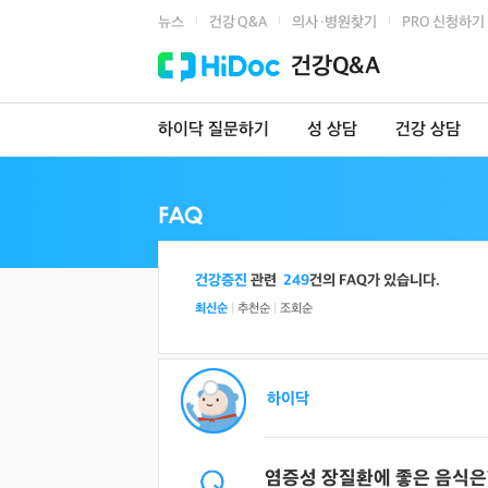
뉴스
건강 Q&A
의사·병원찾기
PRO 신청하기
|
|
|
건강Q&A
하이닥 질문하기
성 상담
건강 상담
건강증진
관련
249
건의 FAQ가 있습니다.
최신순
|
추천순
|
조회순
하이닥
염증성 장질환에 좋은 음식은