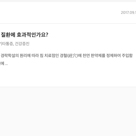
2017.09.
 질환에 효과적인가요?
기타통증
,
건강증진
 경락학설의 원리에 따라 침 치료점인 경혈(經穴)에 천연 한약제를 정제하여 주입함
...