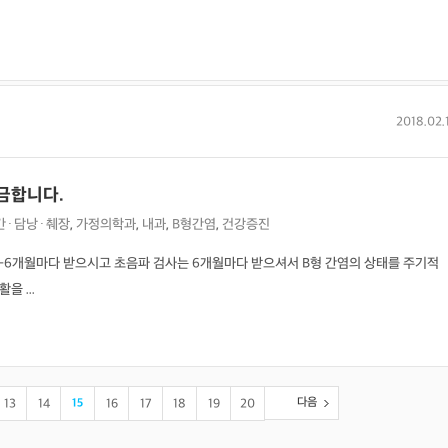
2018.02.
금합니다.
간·담낭·췌장
,
가정의학과
,
내과
,
B형간염
,
건강증진
-6개월마다 받으시고 초음파 검사는 6개월마다 받으셔서 B형 간염의 상태를 주기적
 ...
다음
13
14
15
16
17
18
19
20