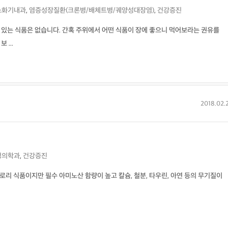
소화기내과
,
염증성장질환(크론병/배체트병/궤양성대장염)
,
건강증진
 있는 식품은 없습니다. 간혹 주위에서 어떤 식품이 장에 좋으니 먹어보라는 권유를
...
2018.02.
정의학과
,
건강증진
 저칼로리 식품이지만 필수 아미노산 함량이 높고 칼슘, 철분, 타우린, 아연 등의 무기질이