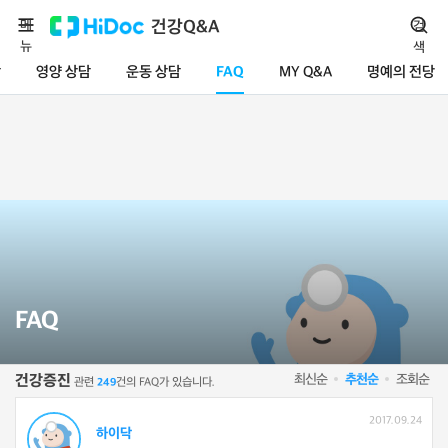
메
건강Q&A
검
뉴
색
담
영양 상담
운동 상담
FAQ
MY Q&A
명예의 전당
FAQ
최신순
추천순
조회순
건강증진
관련
건의 FAQ가 있습니다.
249
2017.09.24
하이닥