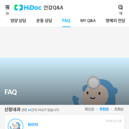
메
건강Q&A
검
뉴
색
담
영양 상담
운동 상담
FAQ
MY Q&A
명예의 전당
FAQ
최신순
추천순
조회순
신장내과
관련
건의 FAQ가 있습니다.
41
2018.03.08
하이닥