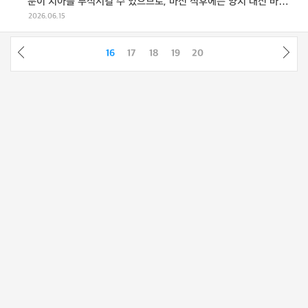
분이 치아를 부식시킬 수 있으므로, 마신 직후에는 양치 대신 바로
물로 입을 헹구고 30분 뒤 ...
2026.06.15
16
17
18
19
20