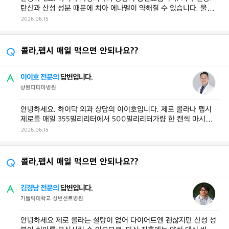
탄산과 산성 성분 때문에 치아 에나멜이 약해질 수 있습니다. 물로
헹구는 습관은 도움이 되지만 ...
2026.06.15
콜라,펩시 매일 먹으면 안되나요??
이이호 전문의
답변입니다.
창원파티마병원
안녕하세요. 하이닥 외과 상담의 이이호입니다. 제로 콜라나 펩시
제로를 매일 355밀리리터에서 500밀리리터가량 한 캔씩 마시는
것은 건강한 성인의 일일 인 ...
2026.06.15
콜라,펩시 매일 먹으면 안되나요??
김경남 전문의
답변입니다.
가톨릭대학교 성빈센트병원
안녕하세요 제로 콜라는 설탕이 없어 다이어트엔 괜찮지만 산성 성