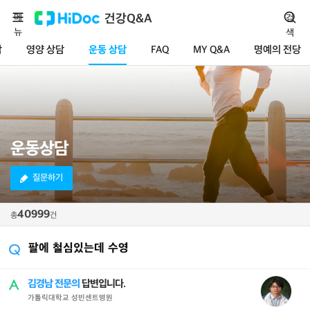
메
건강Q&A
검
뉴
색
담
영양 상담
운동 상담
FAQ
MY Q&A
명예의 전당
운동상담
질문하기
40999
총
건
팔에 철심있는데 수영
김경남 전문의
답변입니다.
가톨릭대학교 성빈센트병원