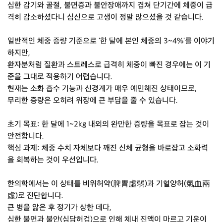
심한 감기와 골절, 불면증과 불안장애까지 겹쳐 단기간에 체중이 급
격히 감소하셨다니 심신으로 고생이 정말 많으셨을 것 같습니다.
일반적인 체중 증량 기준으로 '한 달에 본인 체중의 3~4%'를 이야기
하지만,
환자분처럼 질환과 스트레스로 급격히 체중이 빠진 경우에는 이 기
준을 그대로 적용하기 어렵습니다.
현재는 소화 흡수 기능과 신경계가 매우 예민해진 상태이므로,
무리한 증량은 오히려 위장에 큰 부담을 줄 수 있습니다.
초기 목표: 한 달에 1~2kg 내외의 완만한 증량을 목표로 잡는 것이
안전합니다.
핵심 과제: 체중 수치 자체보다 깨진 신체 균형을 바로잡고 소화력
을 회복하는 것이 우선입니다.
한의학에서는 이 상태를 비위허약(脾胃虛弱)과 기혈양허(氣血兩
虛)로 진단합니다.
큰 병을 앓은 후 정기가 상한 데다,
심한 불면과 불안(심담허겁)으로 인해 체내 진액이 마르고 기운이