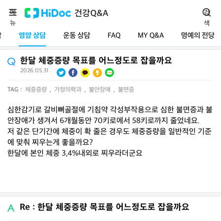
메
건강Q&A
검
뉴
색
담
영양 상담
운동 상담
FAQ
MY Q&A
명예의 전당
한달 체중증량 목표를 어느정도로 잡을까요
2026.05.31
|
TAG :
체중증량
,
가정의학과
,
불안장애
,
불면증
심한감기로 갈비뼈골절에 기침약 각성부작용으로 심한 불면증과 불
안장애가 생겨서 6개월동안 70키로에서 58키로까지 줄었네요.
저 같은 단기간에 체중이 확 줄은 경우도 체중증량을 일반적인 기준
에 맞춰 찌우는게 좋을까요?
한달에 본인 체중 3,4%내외로 찌우라더군요
Re : 한달 체중증량 목표를 어느정도로 잡을까요