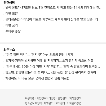
관련상담
밖에 온도가 37도면 당뇨/B형 간염으로 약 먹고 있는 64세의 경우에는 컨디션 저하를 동
대변 모양
골다공증인 어머님이 치료를 거부하고 계셔서 현재 상태를 알고 싶습니다
대변 굵기
후비루 증상
최신뉴스
"한쪽 귀만 먹먹"… '귀지 탓' 아닌 의외의 원인 4가지
일자목·거북목 방치하면 어깨·팔 저림까지…초기 관리가 중요한 이유
“하루 8시간 30분 이상 자면 ‘치매’ 위험?”… 혈액 속 알츠하이머 단백질 늘었다
당뇨병, 혈당만 잡는다고 끝 아냐… 심장·신장·발 건강 관리까지 챙겨야
화장해도 티 나는 모공, 넓어진 원인과 맞춤 치료법
이용약관
개인정보처리방침
운영원칙
저작권정책
|
|
|
청소년보호정책
제휴문의
고객센터
기자윤리강령
|
|
|