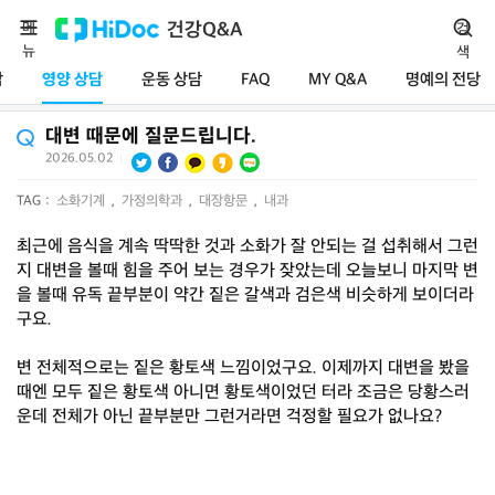
메
건강Q&A
검
뉴
색
담
영양 상담
운동 상담
FAQ
MY Q&A
명예의 전당
대변 때문에 질문드립니다.
2026.05.02
|
TAG :
소화기계
,
가정의학과
,
대장항문
,
내과
최근에 음식을 계속 딱딱한 것과 소화가 잘 안되는 걸 섭취해서 그런
지 대변을 볼때 힘을 주어 보는 경우가 잦았는데 오늘보니 마지막 변
을 볼때 유독 끝부분이 약간 짙은 갈색과 검은색 비슷하게 보이더라
구요.
변 전체적으로는 짙은 황토색 느낌이었구요. 이제까지 대변을 봤을
때엔 모두 짙은 황토색 아니면 황토색이었던 터라 조금은 당황스러
운데 전체가 아닌 끝부분만 그런거라면 걱정할 필요가 없나요?