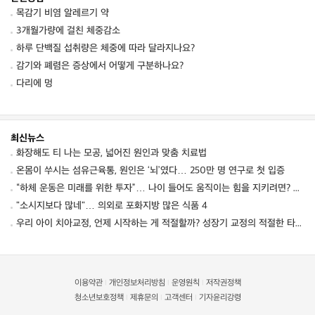
목감기 비염 알레르기 약
3개월가량에 걸친 체중감소
하루 단백질 섭취량은 체중에 따라 달라지나요?
감기와 폐렴은 증상에서 어떻게 구분하나요?
다리에 멍
최신뉴스
화장해도 티 나는 모공, 넓어진 원인과 맞춤 치료법
온몸이 쑤시는 섬유근육통, 원인은 ‘뇌’였다… 250만 명 연구로 첫 입증
“하체 운동은 미래를 위한 투자”… 나이 들어도 움직이는 힘을 지키려면? ⑦ [평생운동연구소]
"소시지보다 많네"… 의외로 포화지방 많은 식품 4
우리 아이 치아교정, 언제 시작하는 게 적절할까? 성장기 교정의 적절한 타이밍
이용약관
개인정보처리방침
운영원칙
저작권정책
|
|
|
청소년보호정책
제휴문의
고객센터
기자윤리강령
|
|
|