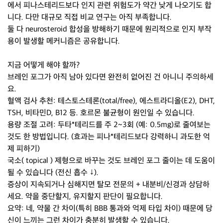
에서 피나스테리드보다 인지 관련 위험도가 약간 낮게 나오기도 합
니다. 다만 대규모 직접 비교 연구는 아직 부족합니다.
둘 다 neurosteroid 합성을 방해하기 때문에 원리적으로 인지 부작
용이 발생할 메커니즘은 공유합니다.
지금 어떻게 해야 할까?
브레인 포그가 아직 남아 있다면 완전히 없어진 건 아니니 주의하세
요.
혈액 검사 추천: 테스토스테론(total/free), 에스트라디올(E2), DHT,
TSH, 비타민D, B12 등. 호르몬 불균형이 원인일 수 있습니다.
용량 조절 고려: 두타*테리드를 주 2~3회 (예: 0.5mg)로 줄여보는
것도 한 방법입니다. (효과는 피나*테리드보다 강력하니 과도한 억
제 피하기)
국소( topical ) 제형으로 바꾸는 것도 브레인 포그 줄이는 데 도움이
될 수 있습니다 (전신 흡수 ↓).
증상이 지속되거나 심해지면 탈모 전문의 + 내분비/신경과 상담하
세요. 약을 중단할지, 유지할지 판단이 필요합니다.
요약: 네, 약물 간 차이(특히 BBB 통과와 억제 타입 차이) 때문에 당
신이 느끼는 그런 차이가 충분히 발생할 수 있습니다.