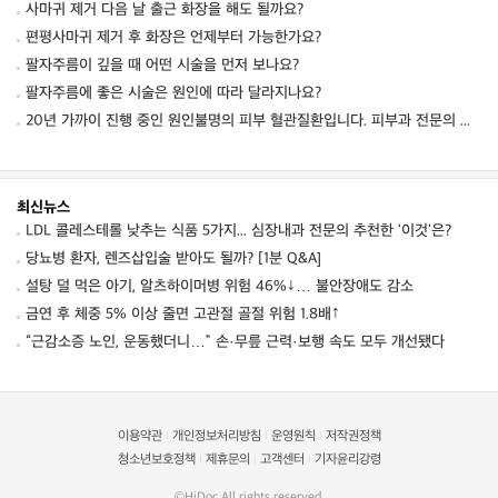
사마귀 제거 다음 날 출근 화장을 해도 될까요?
편평사마귀 제거 후 화장은 언제부터 가능한가요?
팔자주름이 깊을 때 어떤 시술을 먼저 보나요?
팔자주름에 좋은 시술은 원인에 따라 달라지나요?
20년 가까이 진행 중인 원인불명의 피부 혈관질환입니다. 피부과 전문의 선생님들의 감별진단
최신뉴스
LDL 콜레스테롤 낮추는 식품 5가지... 심장내과 전문의 추천한 '이것'은?
당뇨병 환자, 렌즈삽입술 받아도 될까? [1분 Q&A]
설탕 덜 먹은 아기, 알츠하이머병 위험 46%↓… 불안장애도 감소
금연 후 체중 5% 이상 줄면 고관절 골절 위험 1.8배↑
“근감소증 노인, 운동했더니…” 손·무릎 근력·보행 속도 모두 개선됐다
이용약관
개인정보처리방침
운영원칙
저작권정책
|
|
|
청소년보호정책
제휴문의
고객센터
기자윤리강령
|
|
|
©HiDoc All rights reserved.