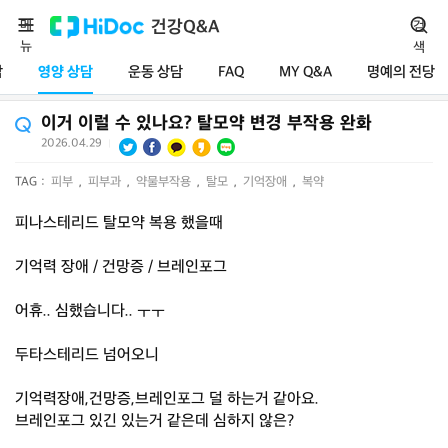
메
건강Q&A
검
뉴
색
담
영양 상담
운동 상담
FAQ
MY Q&A
명예의 전당
이거 이럴 수 있나요? 탈모약 변경 부작용 완화
2026.04.29
|
TAG :
피부
,
피부과
,
약물부작용
,
탈모
,
기억장애
,
복약
피나스테리드 탈모약 복용 했을때
기억력 장애 / 건망증 / 브레인포그
어휴.. 심했습니다.. ㅜㅜ
두타스테리드 넘어오니
기억력장애,건망증,브레인포그 덜 하는거 같아요.
브레인포그 있긴 있는거 같은데 심하지 않은?