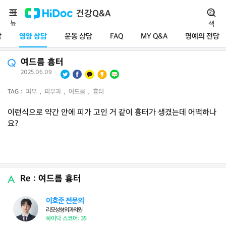
메
건강Q&A
검
뉴
색
담
영양 상담
운동 상담
FAQ
MY Q&A
명예의 전당
여드름 흉터
2025.06.09
|
TAG :
피부
,
피부과
,
여드름
,
흉터
이런식으로 약간 안에 피가 고인 거 같이 흉터가 생겼는데 어떡하나
요?
Re : 여드름 흉터
이호준 전문의
리모성형외과의원
하이닥 스코어: 35