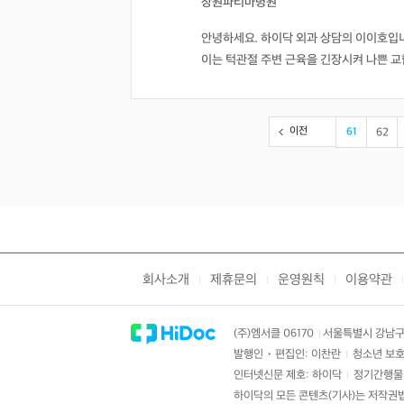
창원파티마병원
안녕하세요. 하이닥 외과 상담의 이이호입니
이는 턱관절 주변 근육을 긴장시켜 나쁜 교합이
이전
61
62
회사소개
제휴문의
운영원칙
이용약관
|
|
|
|
(주)엠서클 06170
서울특별시 강남구 
|
발행인・편집인: 이찬란
청소년 보호
|
인터넷신문 제호: 하이닥
정기간행물 
|
하이닥의 모든 콘텐츠(기사)는 저작권법의