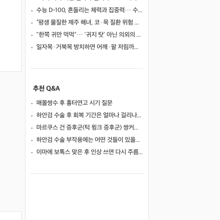
수능 D-100, 흔들리는 체력과 집중력… 수험생 영양 관리 어떻게 할까
“평생 물질한 제주 해녀, 코·목 질환 위험 높았다”… 10년 추적 연구 결과
"한쪽 귀만 먹먹"… '귀지 탓' 아닌 의외의 원인 4가지
일자목·거북목 방치하면 어깨·팔 저림까지…초기 관리가 중요한 이유
추천 Q&A
매몰쌍수 후 흉터연고 시기 질문
하안검 수술 후 회복 기간은 얼마나 걸리나요?
마르쿠스 건 증후군(턱 윙크 증후군) 쌍커풀 수술 가능 여부
하안검 수술 부작용에는 어떤 것들이 있을까요?
이마에 보톡스 맞은 후 인상 쓰면 다시 주름이 생길까요?