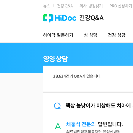
뉴스
건강 Q&A
의사·병원찾기
PRO 신청하기
|
|
|
건강Q&A
하이닥 질문하기
성 상담
건강 상담
38,634
건의 Q&A가 있습니다.
책상 높낮이가 이상해도 치아에 
채홍석 전문의
답변입니다.
의료법인영훈의료재단 유성선병원