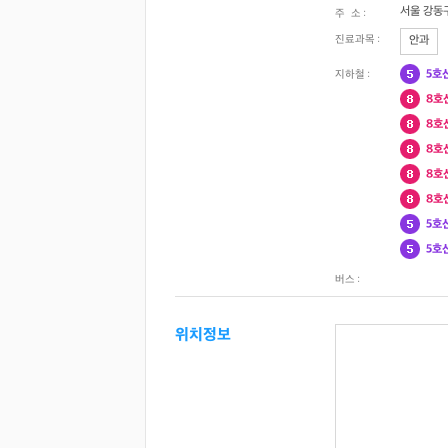
서울 강동구
주 소 :
진료과목 :
안과
5호
지하철 :
8호
8호
8호
8호
8호
5호
5호
버스 :
위치정보