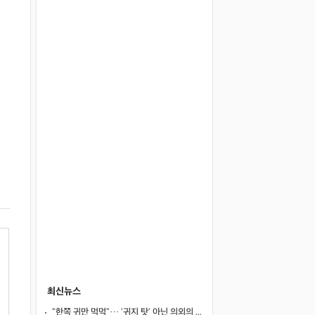
최신뉴스
"한쪽 귀만 먹먹"… '귀지 탓' 아닌 의외의 원인 4가지