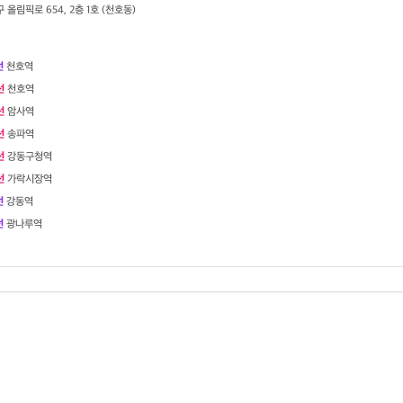
 올림픽로 654, 2층 1호 (천호동)
선
천호역
선
천호역
선
암사역
선
송파역
선
강동구청역
선
가락시장역
선
강동역
선
광나루역