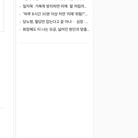
일자목·거북목 방치하면 어깨·팔 저림까지…초기 관리가 중요한 이유
“하루 8시간 30분 이상 자면 ‘치매’ 위험?”… 혈액 속 알츠하이머 단백질 늘었다
당뇨병, 혈당만 잡는다고 끝 아냐… 심장·신장·발 건강 관리까지 챙겨야
화장해도 티 나는 모공, 넓어진 원인과 맞춤 치료법