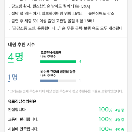
당뇨병 환자, 렌즈삽입술 받아도 될까? [1분 Q&A]
설탕 덜 먹은 아기, 알츠하이머병 위험 46%↓… 불안장애도 감소
금연 후 체중 5% 이상 줄면 고관절 골절 위험 1.8배↑
“근감소증 노인, 운동했더니…” 손·무릎 근력·보행 속도 모두 개선됐다
내원 추천 지수
유로진남성의원
4
명
내원 추천수
4
비슷한 규모의 병원의 평균
1
명
내원 추천수
1
* 그래프는 전체 추천수 대비 해당 병원 추천수와 평균 추천수를 비율로 표현하였습니다.
유로진남성의원
은
100
친절합니다.
%
4명 중
100
교통이 편리합니다.
%
4명 중
100
시설에 만족합니다.
%
4명 중