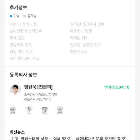
추가정보
가능
불가능
24시간 문의 가능
24시간 응급환자 진료
남여전문의 선택진료
네트워크 병원
무료 검진
역세권 위치
연중무휴 진료
일요일, 공휴일 진료
평일 야간 진료
협진시스템
점심시간 없이 진료
등록의사 정보
임현욱 [전문의]
하이닥 스코어 :
0
소속병원 :
유로진남성의원
진료과목 :
비뇨의학과
최신뉴스
LDL 콜레스테롤 낮추는 식품 5가지... 심장내과 전문의 추천한 '이것'은?