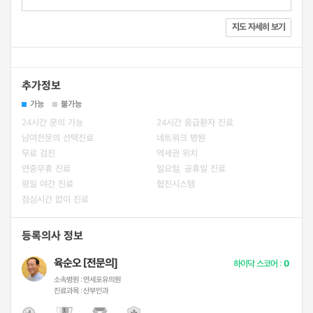
지도 자세히 보기
추가정보
가능
불가능
24시간 문의 가능
24시간 응급환자 진료
남여전문의 선택진료
네트워크 병원
무료 검진
역세권 위치
연중무휴 진료
일요일, 공휴일 진료
평일 야간 진료
협진시스템
점심시간 없이 진료
등록의사 정보
육순오 [전문의]
하이닥 스코어 :
0
소속병원 :
연세포유의원
진료과목 :
산부인과