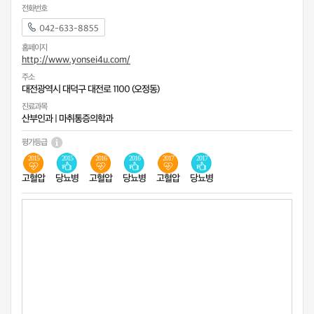
전화번호
042-633-8855
홈페이지
http://www.yonsei4u.com/
주소
대전광역시 대덕구 대전로 1100 (오정동)
진료과목
산부인과
|
마취통증의학과
평가등급
2015
2015
2016
2016
2017
2017
고혈압
당뇨병
고혈압
당뇨병
고혈압
당뇨병