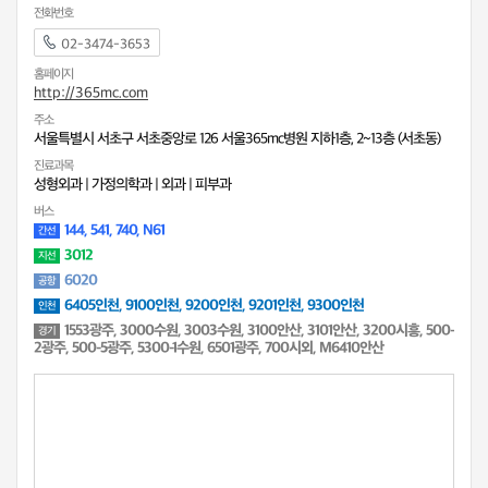
전화번호
02-3474-3653
홈페이지
http://365mc.com
주소
서울특별시 서초구 서초중앙로 126 서울365mc병원 지하1층, 2~13층 (서초동)
진료과목
성형외과
|
가정의학과
|
외과
|
피부과
버스
144, 541, 740, N61
간선
3012
지선
6020
공항
6405인천, 9100인천, 9200인천, 9201인천, 9300인천
인천
1553광주, 3000수원, 3003수원, 3100안산, 3101안산, 3200시흥, 500-
경기
2광주, 500-5광주, 5300-1수원, 6501광주, 700시외, M6410안산