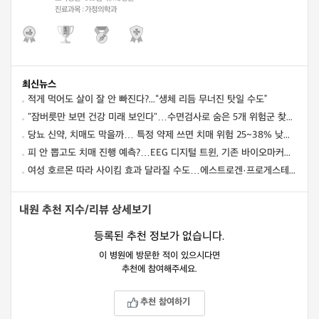
진료과목 :
가정의학과
최신뉴스
적게 먹어도 살이 잘 안 빠진다?...“생체 리듬 무너진 탓일 수도”
"잠버릇만 보면 건강 미래 보인다"…수면검사로 숨은 5개 위험군 찾아 사망·심혈관·뇌질환 예측
당뇨 신약, 치매도 막을까… 특정 약제 쓰면 치매 위험 25~38% 낮아졌다
피 안 뽑고도 치매 진행 예측?…EEG 디지털 트윈, 기존 바이오마커만큼 정확했다
여성 호르몬 따라 사이킴 효과 달라질 수도…에스트로겐·프로게스테론이 약효·부작용 변동에 관여할 가능성
내원 추천 지수/리뷰 상세보기
등록된 추천 정보가 없습니다.
이 병원에 방문한 적이 있으시다면
추천에 참여해주세요.
추천 참여하기