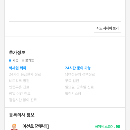
지도 자세히 보기
추가정보
가능
불가능
역세권 위치
24시간 문의 가능
24시간 응급환자 진료
남여전문의 선택진료
네트워크 병원
무료 검진
연중무휴 진료
일요일, 공휴일 진료
평일 야간 진료
협진시스템
점심시간 없이 진료
등록의사 정보
이선호 [전문의]
하이닥 스코어 :
96