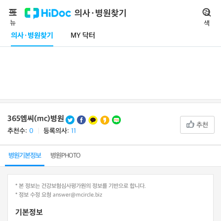
메
의사·병원찾기
검
뉴
색
의사·병원찾기
MY 닥터
365엠씨(mc)병원
추천
추천수:
0
ㅣ
등록의사:
11
병원기본정보
병원PHOTO
* 본 정보는 건강보험심사평가원의 정보를 기반으로 합니다.
* 정보 수정 요청 answer@mcircle.biz
기본정보