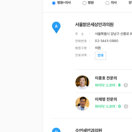
병원+의사
병원
의사
정
서울밝은세상안과의원
A
서울특별시 강남구 선릉로 823 
주 소
:
02-3443-0880
전화번호
:
의원
병원구분
:
진료과목
:
안과
이종호 전문의
8
하이닥 스코어 :
이제명 전문의
0
하이닥 스코어 :
수연세안과의원