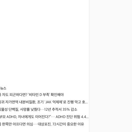
신뉴스
푹 자도 피곤하다면? ‘비타민 D 부족’ 확인해야
희귀 자가면역 내분비질환, 조기 'JAK 억제제'로 진행 막고 호르몬 기능 되살렸다
식물성 단백질, 사망률 낮췄다…12년 추적서 35% 감소
“부모 ADHD, 자녀에게도 이어진다?”… ADHD 진단 위험 4.47배 높아
몸 한쪽만 아프다면 의심… 대상포진, 72시간이 중요한 이유