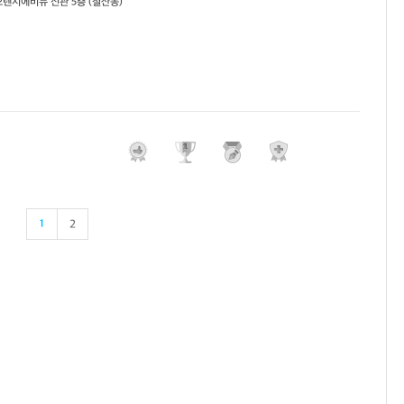
 오렌지에비뉴 신관 5층 (철산동)
1
2