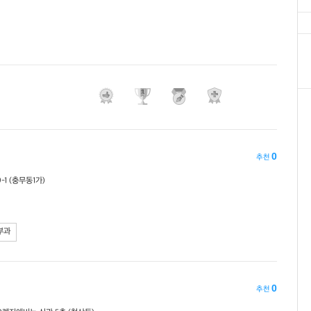
0
추천
1 (충무동1가)
부과
0
추천