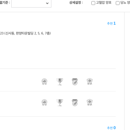
렬기준 :
상세설정 :
고혈압 양호
당뇨 
1
추천
(신사동, 한양타운빌딩 2, 5, 6, 7층)
0
추천