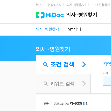
뉴스
건강 Q&A
의사·병원찾기
PRO 신청하기
|
|
|
의사·병원찾기
의사·병원찾기
MY 닥터
지역
검색결과
8
건
전국
|
안과
노안수술