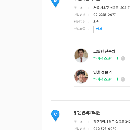
B
서울 서초구 서초동 1303-
주 소
:
02-2258-0077
전화번호
:
의원
병원구분
:
진료과목
:
안과
고일환 전문의
1
하이닥 스코어 :
양훈 전문의
1
하이닥 스코어 :
밝은안과21의원
C
광주광역시 북구 설죽로 347
주 소
:
062-576-0070
전화번호
: