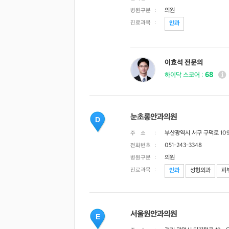
의원
병원구분
:
진료과목
:
안과
이효석 전문의
68
하이닥 스코어 :
눈초롱안과의원
D
부산광역시 서구 구덕로 109-
주 소
:
051-243-3348
전화번호
:
의원
병원구분
:
진료과목
:
안과
성형외과
피
서울원안과의원
E