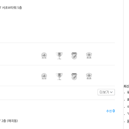
37 서초W타워 5층
최
0
추천
 2층 (매곡동)