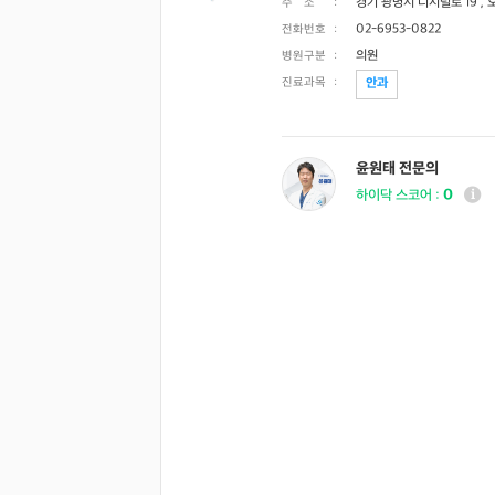
경기 광명시 디지털로 19 ,
주 소
:
02-6953-0822
전화번호
:
의원
병원구분
:
진료과목
:
안과
윤원태 전문의
0
하이닥 스코어 :