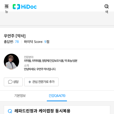
메
검
뉴
색
우연주 [약사]
총답변:
78
ㅣ
하이닥 Score:
9
점
전문분야
의약품, 의약외품, 영양제/건강보조식품, 약 효능/성분
소개
안녕하세요. 우연주 약사입니다.
상담
관심 전문가로 추가
기본정보
건강Q&A(
78
)
레파드린정과 케이캡정 동시복용