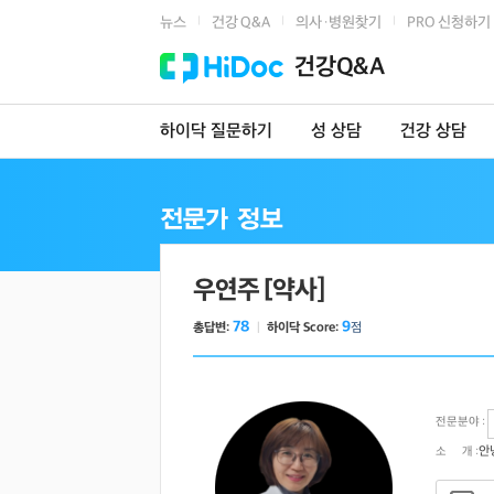
뉴스
건강 Q&A
의사·병원찾기
PRO 신청하기
|
|
|
건강Q&A
하이닥 질문하기
성 상담
건강 상담
우연주 [약사]
78
9
총답변:
ㅣ
하이닥 Score:
점
전문분야 :
안
소 개 :