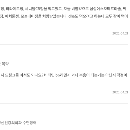
 파라메트정, 세니탈CR정을 먹고있고, 오늘 비염약으로 삼성에스오메프라졸, 씨
, 메치론정, 모놀레어정을 처방받았습니다. dha도 먹으려고 하는데 모두 같이 먹어
2025.04.21
군
복약
너지 드링크를 마셔도 되나요? 비타민 b6라던지 과다 복용이 되는거는 아닌지 걱정이
2025.04.21
정신건강의학과
수면장애