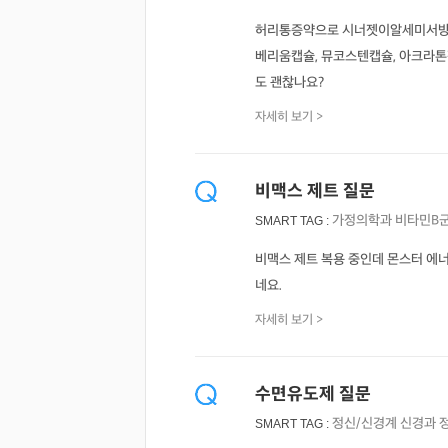
허리통증약으로 시너젯이알세미서방정,
베리움캡슐, 뮤코스텐캡슐, 아크라톤정
도 괜찮나요?
자세히 보기 >
비맥스 제트 질문
가정의학과
비타민B
SMART TAG :
비맥스 제트 복용 중인데 몬스터 에
네요.
자세히 보기 >
수면유도제 질문
정신/신경계
신경과
SMART TAG :