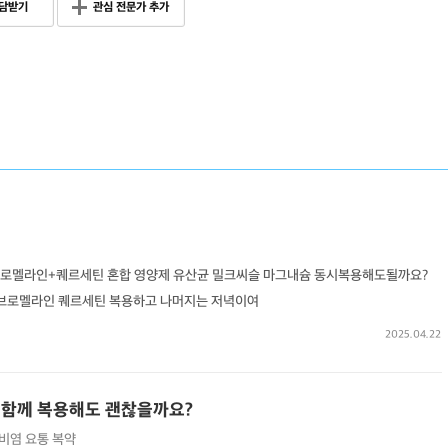
담받기
관심 전문가 추가
 브로멜라인+퀘르세틴 혼합 영양제 유산균 밀크씨슬 마그내슘 동시복용해도될까요?
 브로멜라인 퀘르세틴 복용하고 나머지는 저녁이여
2025.04.22
a 함께 복용해도 괜찮을까요?
비염
요통
복약