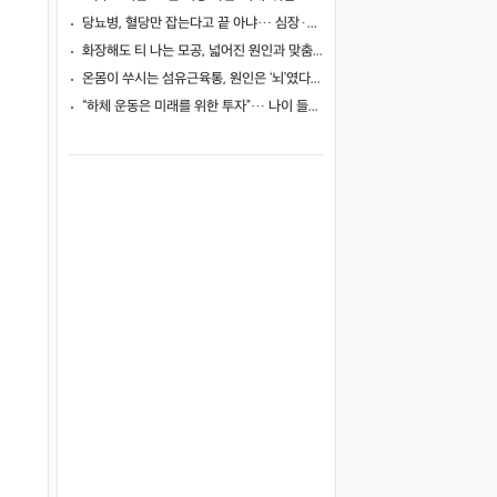
당뇨병, 혈당만 잡는다고 끝 아냐… 심장·신장·발 건강 관리까지 챙겨야
화장해도 티 나는 모공, 넓어진 원인과 맞춤 치료법
온몸이 쑤시는 섬유근육통, 원인은 ‘뇌’였다… 250만 명 연구로 첫 입증
“하체 운동은 미래를 위한 투자”… 나이 들어도 움직이는 힘을 지키려면? ⑦ [평생운동연구소]