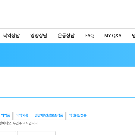
복약상담
영양상담
운동상담
FAQ
MY Q&A
의약품
의약외품
영양제/건강보조식품
약 효능/성분
녕하세요. 우연주 약사입니다.