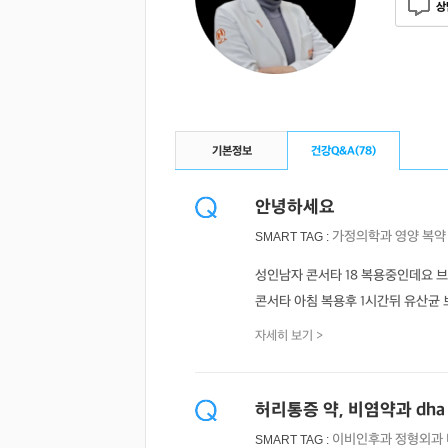
상
기본정보
건강Q&A(
78
)
안녕하세요
가정의학과
영양
복약
SMART TAG :
성인남자 콘서타 18 복용중인데요
콘서타 아침 복용후 1시간뒤 유산균
자세히 보기 >
허리통증 약, 비염약과 dh
이비인후과
정형외과
SMART TAG :