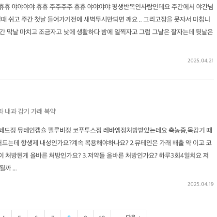
 휴휴 야야야야 휴휴 주주주주 휴휴 야야야야 평생반복인사람인데요 주간에서 야간넘
때 쉬고 주간 첫날 들어가기전에 새벽두시만되면 깨요 .. 그리고잠을 못자서 미칩니
간 막날 마치고 조금자고 낮에 생활하다 밤에 일찍자고 그럼 그날은 잘자는데 뒷날은
2025.04.21
과
내과
감기
가래
복약
다페드정 뮤테인캡슐 펠루비정 코푸투스정 레바엠정처방받았는데요 축농증,목감기 때
어드는데 항생제 내성인가요?계속 복용해야하나요? 2.뮤테인은 가래 배출 약 이고 코
 처방된게 올바른 처방인가요? 3.저약들 올바른 처방인가요? 하루3회4일치요 저
 ...
2025.04.19