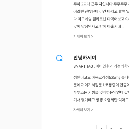
주야 2교대 근무 자입니다 주주주주
어갈땐 괜찮은데 야간 마치고 휴휴 일
다 마구네슘 멜라토닌 다먹어보고 야
낮에 낮잠안자고 밤에 아홉시에 ...
자세히 보기 >
안녕하세여
이비인후과
가정의학
SMART TAG :
성인이고요 아목크라정625mg 슈
문에요 여기서질문 1.코통증이 안줄
푸투스는 기침을 멎게하는약인데 같이
기서 몇개빼고 항생,소염제만 먹어도될까
자세히 보기 >