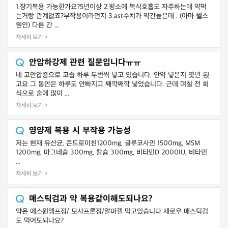
1.장기복용 가능한가요?5년이상 2.평소에 복식호흡도 자주하는데 약먹
는거랑 관계없죠?부작용이라던지 3.ast수치가 약간높은데 . (아마 헬스
원인) 다른 간 ...
자세히 보기 >
안압하강제 관련 질문입니다ㅠㅠ
네 고안압증으로 코솝 하루 두번씩 넣고 있습니다. 안약 넣은지 몇년 됬
고요 그 동안은 하루도 안빠지고 째깍째깍 넣었습니다. 근데 며칠 전 회
식으로 술에 많이 ...
자세히 보기 >
영양제 복용 시 부작용 가능성
저는 현재 유산균, 콘드로이친1200mg, 글루코사민 1500mg, MSM
1200mg, 마그네슘 300mg, 칼슘 300mg, 비타민D 2000IU, 비타민
...
자세히 보기 >
매스틱검과 약 복용같이해도되나요?
약은 에스원엠프정/ 모사프론정/알마겔 먹고있습니다 재로우 매스틱검
도 먹어도되나요?