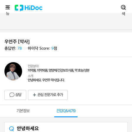
메
검
뉴
색
우연주 [약사]
총답변:
78
ㅣ
하이닥 Score:
9
점
전문분야
의약품, 의약외품, 영양제/건강보조식품, 약 효능/성분
소개
안녕하세요. 우연주 약사입니다.
상담
관심 전문가로 추가
기본정보
건강Q&A(
78
)
안녕하세요