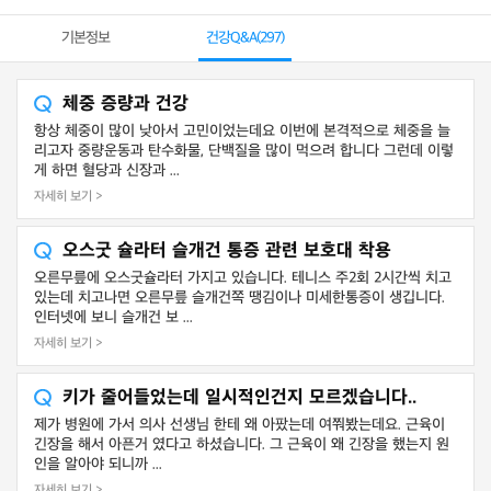
기본정보
건강Q&A(
297
)
체중 증량과 건강
항상 체중이 많이 낮아서 고민이었는데요 이번에 본격적으로 체중을 늘
리고자 중량운동과 탄수화물, 단백질을 많이 먹으려 합니다 그런데 이렇
게 하면 혈당과 신장과 ...
자세히 보기 >
오스굿 슐라터 슬개건 통증 관련 보호대 착용
오른무릎에 오스굿슐라터 가지고 있습니다. 테니스 주2회 2시간씩 치고
있는데 치고나면 오른무릎 슬개건쪽 땡김이나 미세한통증이 생깁니다.
인터넷에 보니 슬개건 보 ...
자세히 보기 >
키가 줄어들었는데 일시적인건지 모르겠습니다..
제가 병원에 가서 의사 선생님 한테 왜 아팠는데 여쭤봤는데요. 근육이
긴장을 해서 아픈거 였다고 하셨습니다. 그 근육이 왜 긴장을 했는지 원
인을 알아야 되니까 ...
자세히 보기 >