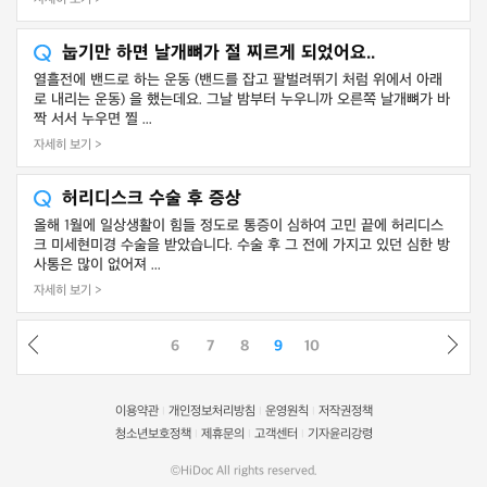
눕기만 하면 날개뼈가 절 찌르게 되었어요..
열흘전에 밴드로 하는 운동 (밴드를 잡고 팔벌려뛰기 처럼 위에서 아래
로 내리는 운동) 을 했는데요. 그날 밤부터 누우니까 오른쪽 날개뼈가 바
짝 서서 누우면 찔 ...
자세히 보기 >
허리디스크 수술 후 증상
올해 1월에 일상생활이 힘들 정도로 통증이 심하여 고민 끝에 허리디스
크 미세현미경 수술을 받았습니다. 수술 후 그 전에 가지고 있던 심한 방
사통은 많이 없어져 ...
자세히 보기 >
6
7
8
9
10
이용약관
개인정보처리방침
운영원칙
저작권정책
|
|
|
청소년보호정책
제휴문의
고객센터
기자윤리강령
|
|
|
©HiDoc All rights reserved.