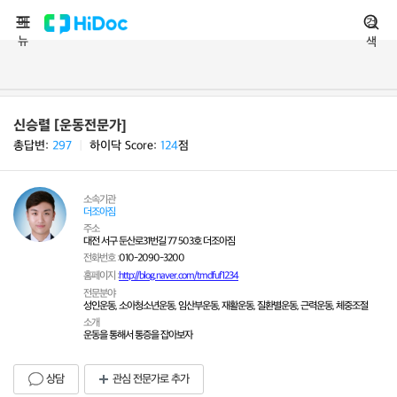
메
검
뉴
색
신승렬 [운동전문가]
총답변:
297
ㅣ
하이닥 Score:
124
점
소속기관
더조아짐
주소
대전 서구 둔산로31번길 77 503호 더조아짐
전화번호 :
010-2090-3200
홈페이지 :
http://blog.naver.com/tmdfuf1234
전문분야
성인운동, 소아청소년운동, 임산부운동, 재활운동, 질환별운동, 근력운동, 체중조절
소개
운동을 통해서 통증을 잡아보자
상담
관심 전문가로 추가